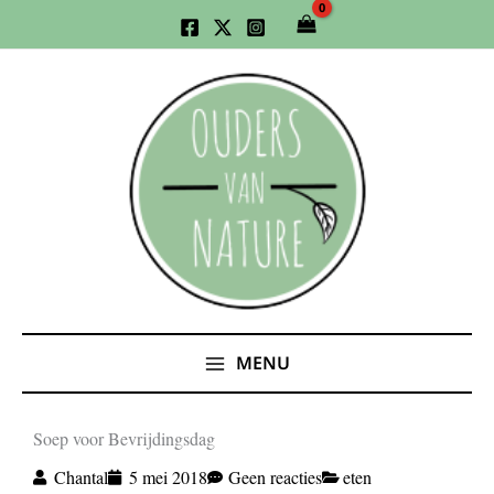
Ga
naar
de
inhoud
MENU
Soep voor Bevrijdingsdag
Chantal
5 mei 2018
Geen reacties
eten