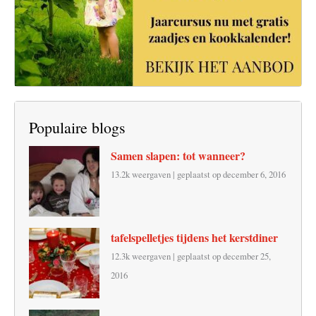
Populaire blogs
Samen slapen: tot wanneer?
13.2k weergaven
|
geplaatst op december 6, 2016
tafelspelletjes tijdens het kerstdiner
12.3k weergaven
|
geplaatst op december 25,
2016