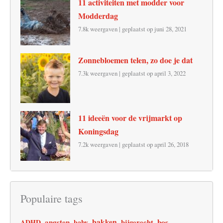
11 activiteiten met modder voor
Modderdag
7.8k weergaven
|
geplaatst op juni 28, 2021
Zonnebloemen telen, zo doe je dat
7.3k weergaven
|
geplaatst op april 3, 2022
11 ideeën voor de vrijmarkt op
Koningsdag
7.2k weergaven
|
geplaatst op april 26, 2018
Populaire tags
angsten
bakken
bos
ADHD
baby
bijgerecht