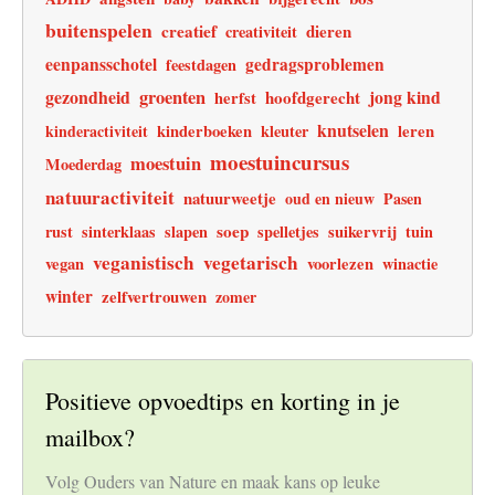
buitenspelen
creatief
dieren
creativiteit
eenpansschotel
gedragsproblemen
feestdagen
gezondheid
groenten
jong kind
hoofdgerecht
herfst
knutselen
leren
kinderactiviteit
kinderboeken
kleuter
moestuincursus
moestuin
Moederdag
natuuractiviteit
natuurweetje
oud en nieuw
Pasen
soep
rust
sinterklaas
slapen
spelletjes
suikervrij
tuin
veganistisch
vegetarisch
vegan
voorlezen
winactie
winter
zelfvertrouwen
zomer
Positieve opvoedtips en korting in je
mailbox?
Volg Ouders van Nature en maak kans op leuke