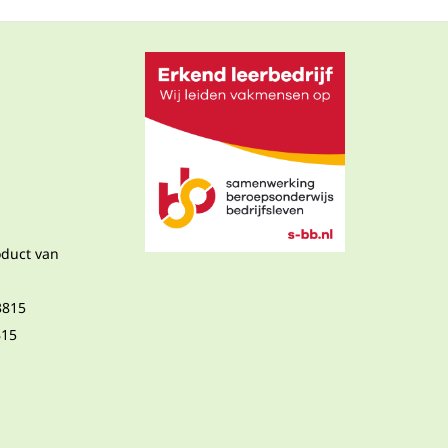
oduct van
3815
B15