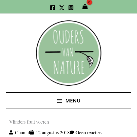
Ga
naar
de
inhoud
MENU
Vlinders fruit voeren
Chantal
12 augustus 2018
Geen reacties