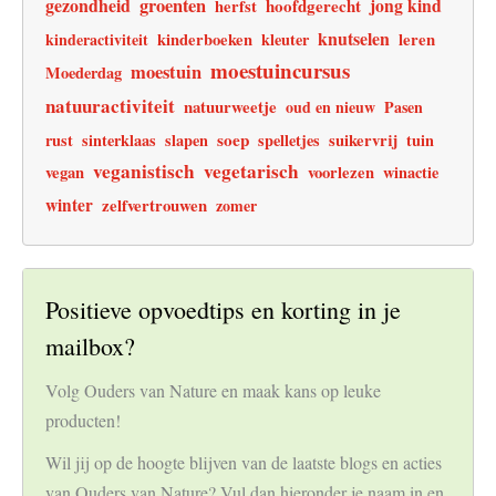
gezondheid
groenten
jong kind
hoofdgerecht
herfst
knutselen
leren
kinderactiviteit
kinderboeken
kleuter
moestuincursus
moestuin
Moederdag
natuuractiviteit
natuurweetje
oud en nieuw
Pasen
soep
rust
sinterklaas
slapen
spelletjes
suikervrij
tuin
veganistisch
vegetarisch
vegan
voorlezen
winactie
winter
zelfvertrouwen
zomer
Positieve opvoedtips en korting in je
mailbox?
Volg Ouders van Nature en maak kans op leuke
producten!
Wil jij op de hoogte blijven van de laatste blogs en acties
van Ouders van Nature? Vul dan hieronder je naam in en