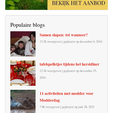
Populaire blogs
Samen slapen: tot wanneer?
13.2k weergaven
|
geplaatst op december 6, 2016
tafelspelletjes tijdens het kerstdiner
12.3k weergaven
|
geplaatst op december 25,
2016
11 activiteiten met modder voor
Modderdag
7.8k weergaven
|
geplaatst op juni 28, 2021