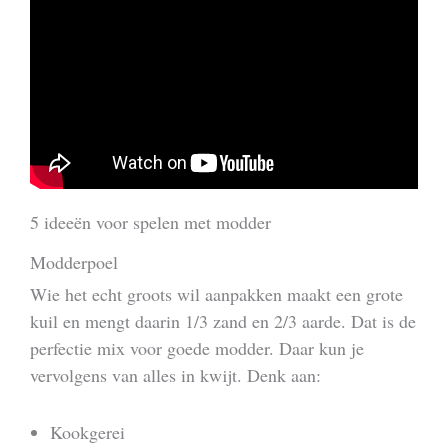
5 ideeën voor spelen met modder
Modderpoel
Wie het echt groots wil aanpakken maakt een grote
kuil en mengt daarin 1/3 zand en 2/3 aarde. Dat is de
perfectie mix voor goede modder. Daar kun je
vervolgens van alles in kwijt. Denk aan:
Kookgerei