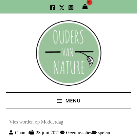
Ga
naar
de
inhoud
MENU
Vies worden op Modderdag
Chantal
28 juni 2021
Geen reacties
spelen