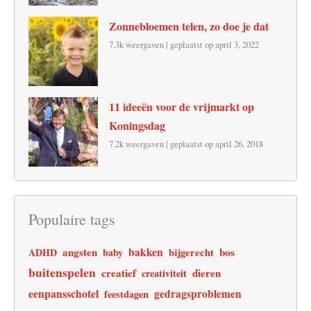
Zonnebloemen telen, zo doe je dat
7.3k weergaven
|
geplaatst op april 3, 2022
11 ideeën voor de vrijmarkt op
Koningsdag
7.2k weergaven
|
geplaatst op april 26, 2018
Populaire tags
angsten
bakken
bos
ADHD
baby
bijgerecht
buitenspelen
creatief
dieren
creativiteit
eenpansschotel
gedragsproblemen
feestdagen