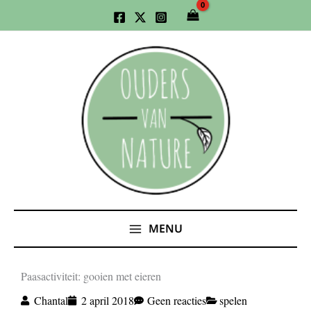
Ga
naar
de
inhoud
MENU
Paasactiviteit: gooien met eieren
Chantal
2 april 2018
Geen reacties
spelen