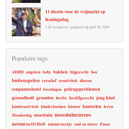
11 ideeën voor de vrijmarkt op
Koningsdag
7.2k weergaven
|
geplaatst op april 26, 2018
Populaire tags
angsten
bakken
bos
ADHD
baby
bijgerecht
buitenspelen
creatief
dieren
creativiteit
eenpansschotel
gedragsproblemen
feestdagen
gezondheid
groenten
jong kind
hoofdgerecht
herfst
knutselen
leren
kinderactiviteit
kinderboeken
kleuter
moestuincursus
moestuin
Moederdag
natuuractiviteit
natuurweetje
oud en nieuw
Pasen