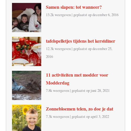
Samen slapen: tot wanneer?
13.2k weergaven
|
geplaatst op december 6, 2016
tafelspelletjes tijdens het kerstdiner
12.3k weergaven
|
geplaatst op december 25,
2016
11 activiteiten met modder voor
Modderdag
7.8k weergaven
|
geplaatst op juni 28, 2021
Zonnebloemen telen, zo doe je dat
7.3k weergaven
|
geplaatst op april 3, 2022