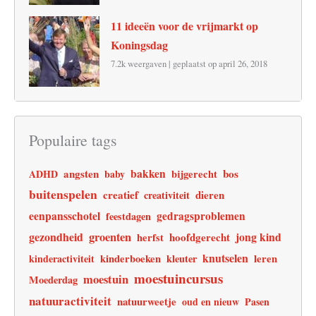
11 ideeën voor de vrijmarkt op
Koningsdag
7.2k weergaven
|
geplaatst op april 26, 2018
Populaire tags
angsten
bakken
bos
ADHD
baby
bijgerecht
buitenspelen
creatief
dieren
creativiteit
eenpansschotel
gedragsproblemen
feestdagen
gezondheid
groenten
jong kind
hoofdgerecht
herfst
knutselen
leren
kinderactiviteit
kinderboeken
kleuter
moestuincursus
moestuin
Moederdag
natuuractiviteit
natuurweetje
oud en nieuw
Pasen