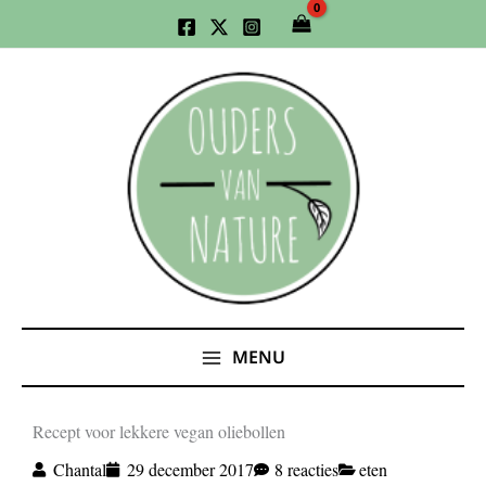
Ga
naar
de
inhoud
MENU
Recept voor lekkere vegan oliebollen
Chantal
29 december 2017
8 reacties
eten