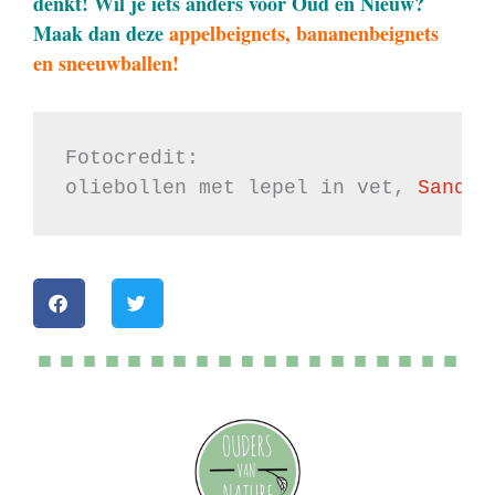
denkt! Wil je iets anders voor Oud en Nieuw?
Maak dan deze
appelbeignets
, bananenbeignets
en sneeuwballen!
Fotocredit:

oliebollen met lepel in vet, 
Sander