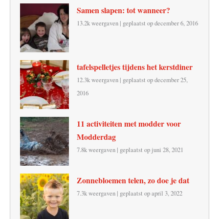
Samen slapen: tot wanneer?
13.2k weergaven
|
geplaatst op december 6, 2016
tafelspelletjes tijdens het kerstdiner
12.3k weergaven
|
geplaatst op december 25,
2016
11 activiteiten met modder voor
Modderdag
7.8k weergaven
|
geplaatst op juni 28, 2021
Zonnebloemen telen, zo doe je dat
7.3k weergaven
|
geplaatst op april 3, 2022