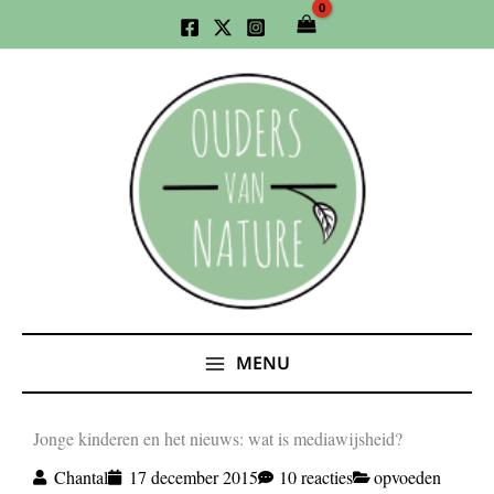
Ga
naar
de
inhoud
MENU
Jonge kinderen en het nieuws: wat is mediawijsheid?
Chantal
17 december 2015
10 reacties
opvoeden