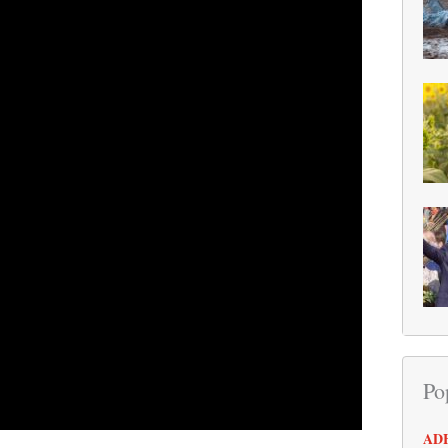
Po
AD