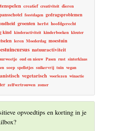
tenspelen
creatief
dieren
creativiteit
pansschotel
gedragsproblemen
feestdagen
ondheid
groenten
hoofdgerecht
herfst
g kind
kinderactiviteit
kinderboeken
kleuter
tselen
moestuin
leren
Moederdag
estuincursus
natuuractiviteit
uurweetje
oud en nieuw
Pasen
rust
sinterklaas
soep
pen
spelletjes
suikervrij
tuin
vegan
anistisch
vegetarisch
voorlezen
winactie
ter
zelfvertrouwen
zomer
sitieve opvoedtips en korting in je
ilbox?