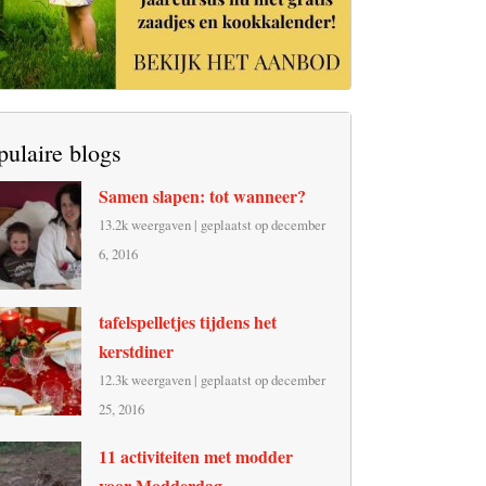
pulaire blogs
Samen slapen: tot wanneer?
13.2k weergaven
|
geplaatst op december
6, 2016
tafelspelletjes tijdens het
kerstdiner
12.3k weergaven
|
geplaatst op december
25, 2016
11 activiteiten met modder
voor Modderdag