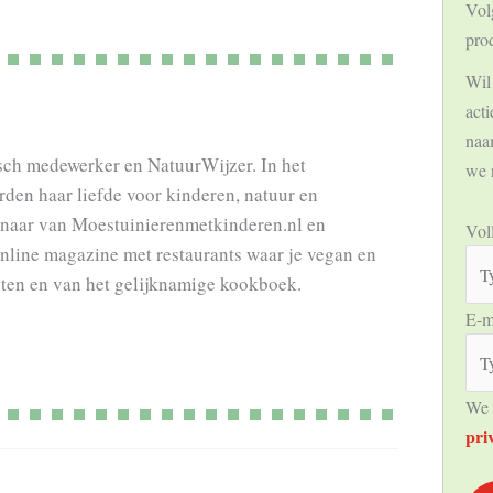
Vol
pro
Wil 
act
naam
isch medewerker en NatuurWijzer. In het
we 
en haar liefde voor kinderen, natuur en
enaar van Moestuinierenmetkinderen.nl en
Vol
online magazine met restaurants waar je vegan en
pten en van het gelijknamige kookboek.
E-m
We 
pri