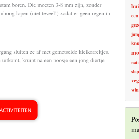
omstam boren. Die moeten 3-8 mm zijn, zonder
bui
mhoog lopen (niet teveel!) zodat er geen regen in
een
gez
jon
knu
egang sluiten ze af met gemetselde kleikorreltjes.
mo
 uitkomt, kruipt na een poosje een jong diertje
nat
sla
veg
win
Po
ma