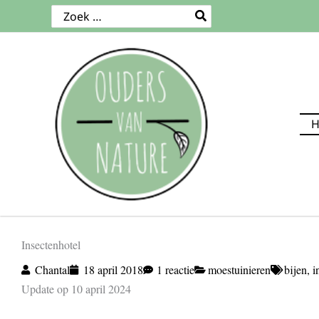
Ga
Zoeken
naar:
naar
de
inhoud
Insectenhotel
Chantal
18 april 2018
1 reactie
moestuinieren
bijen
,
i
Update op 10 april 2024