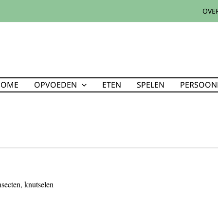
OVER
HOME
OPVOEDEN
ETEN
SPELEN
PERSOONL
nsecten
,
knutselen