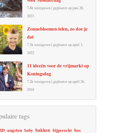
7.8k weergaven
|
geplaatst op juni 28,
2021
Zonnebloemen telen, zo doe je
dat
7.3k weergaven
|
geplaatst op april 3,
2022
11 ideeën voor de vrijmarkt op
Koningsdag
7.2k weergaven
|
geplaatst op april 26,
2018
pulaire tags
angsten
bakken
bos
HD
baby
bijgerecht