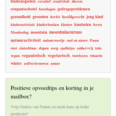
buitenspelen
creatief
dieren
creativiteit
eenpansschotel
gedragsproblemen
feestdagen
gezondheid
groenten
jong kind
hoofdgerecht
herfst
knutselen
leren
kinderactiviteit
kinderboeken
kleuter
moestuincursus
moestuin
Moederdag
natuuractiviteit
natuurweetje
oud en nieuw
Pasen
soep
rust
sinterklaas
slapen
spelletjes
suikervrij
tuin
veganistisch
vegetarisch
vegan
voorlezen
winactie
winter
zelfvertrouwen
zomer
Positieve opvoedtips en korting in je
mailbox?
Volg Ouders van Nature en maak kans op leuke
producten!