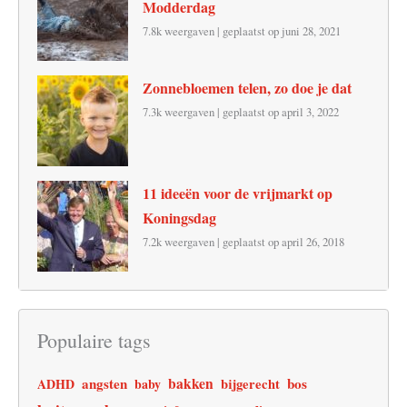
Modderdag
7.8k weergaven
|
geplaatst op juni 28, 2021
Zonnebloemen telen, zo doe je dat
7.3k weergaven
|
geplaatst op april 3, 2022
11 ideeën voor de vrijmarkt op
Koningsdag
7.2k weergaven
|
geplaatst op april 26, 2018
Populaire tags
angsten
bakken
bos
ADHD
baby
bijgerecht