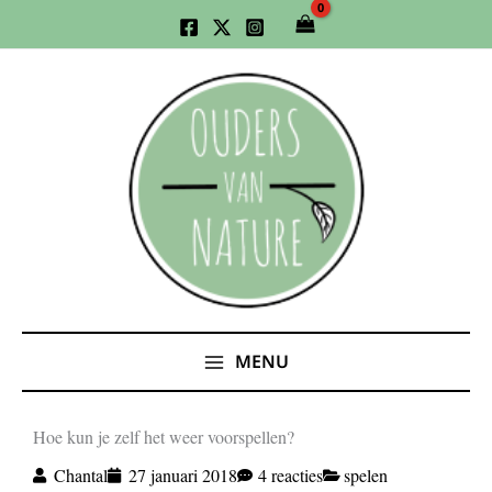
Ga
naar
de
inhoud
MENU
Hoe kun je zelf het weer voorspellen?
Chantal
27 januari 2018
4 reacties
spelen