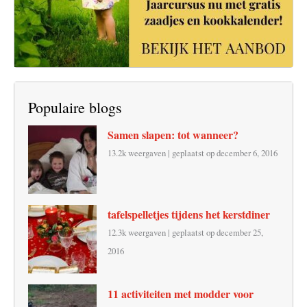
Populaire blogs
Samen slapen: tot wanneer?
13.2k weergaven
|
geplaatst op december 6, 2016
tafelspelletjes tijdens het kerstdiner
12.3k weergaven
|
geplaatst op december 25,
2016
11 activiteiten met modder voor