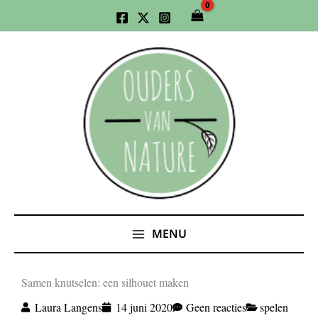
Ga
naar
de
inhoud
MENU
Samen knutselen: een silhouet maken
Laura Langens
14 juni 2020
Geen reacties
spelen