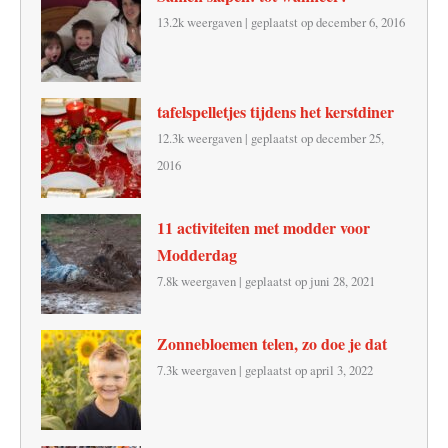
13.2k weergaven
|
geplaatst op december 6, 2016
tafelspelletjes tijdens het kerstdiner
12.3k weergaven
|
geplaatst op december 25,
2016
11 activiteiten met modder voor
Modderdag
7.8k weergaven
|
geplaatst op juni 28, 2021
Zonnebloemen telen, zo doe je dat
7.3k weergaven
|
geplaatst op april 3, 2022