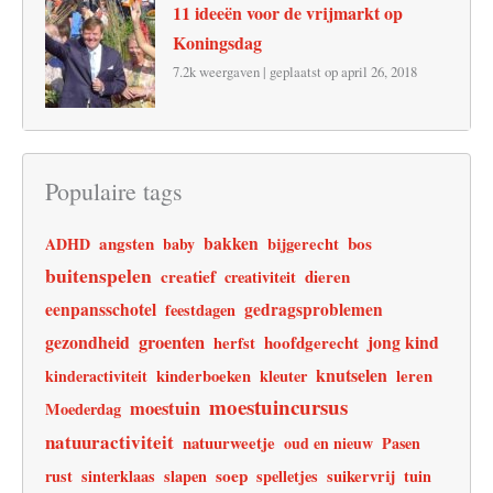
11 ideeën voor de vrijmarkt op
Koningsdag
7.2k weergaven
|
geplaatst op april 26, 2018
Populaire tags
angsten
bakken
bos
ADHD
baby
bijgerecht
buitenspelen
creatief
dieren
creativiteit
eenpansschotel
gedragsproblemen
feestdagen
gezondheid
groenten
jong kind
hoofdgerecht
herfst
knutselen
leren
kinderactiviteit
kinderboeken
kleuter
moestuincursus
moestuin
Moederdag
natuuractiviteit
natuurweetje
oud en nieuw
Pasen
soep
rust
sinterklaas
slapen
spelletjes
suikervrij
tuin