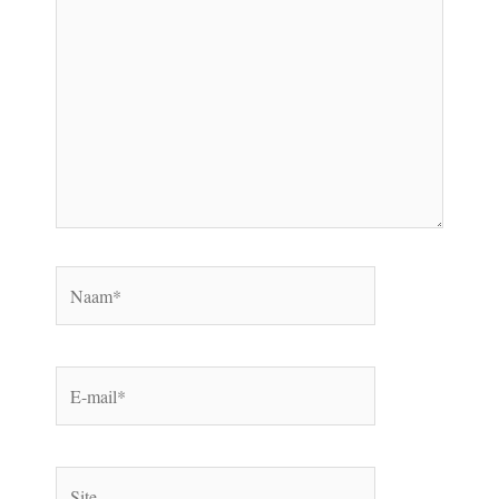
hier...
Naam*
E-
mail*
Site