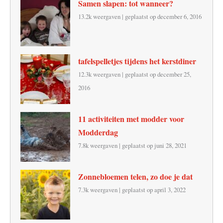
Samen slapen: tot wanneer?
13.2k weergaven
|
geplaatst op december 6, 2016
tafelspelletjes tijdens het kerstdiner
12.3k weergaven
|
geplaatst op december 25,
2016
11 activiteiten met modder voor
Modderdag
7.8k weergaven
|
geplaatst op juni 28, 2021
Zonnebloemen telen, zo doe je dat
7.3k weergaven
|
geplaatst op april 3, 2022