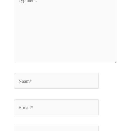
hier...
Naam*
E-
mail*
Site