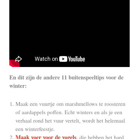
En dit zijn de andere 11 buitenspeeltips voor de
winter:
Maak een vuurtje om marshmellows te roosteren
of aardappels poffen. Echt winters en als je een
verhaal rond het vuur vertelt, wordt het helemaal
een winterfeestje.
Maak voer voor de vogels
, die hebben het hard