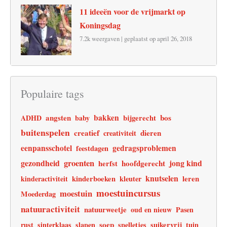
11 ideeën voor de vrijmarkt op
Koningsdag
7.2k weergaven
|
geplaatst op april 26, 2018
Populaire tags
angsten
bakken
bos
ADHD
baby
bijgerecht
buitenspelen
creatief
dieren
creativiteit
eenpansschotel
gedragsproblemen
feestdagen
gezondheid
groenten
jong kind
hoofdgerecht
herfst
knutselen
leren
kinderactiviteit
kinderboeken
kleuter
moestuincursus
moestuin
Moederdag
natuuractiviteit
natuurweetje
oud en nieuw
Pasen
soep
rust
sinterklaas
slapen
spelletjes
suikervrij
tuin