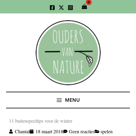
Ga
naar
de
inhoud
MENU
11 buitenspeeltips voor de winter
Chantal
18 maart 2018
Geen reacties
spelen