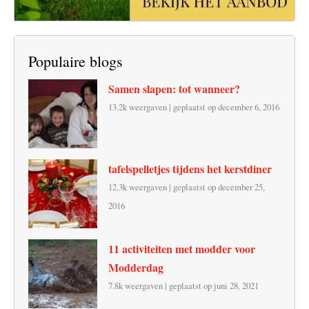
Populaire blogs
Samen slapen: tot wanneer?
13.2k weergaven
|
geplaatst op december 6, 2016
tafelspelletjes tijdens het kerstdiner
12.3k weergaven
|
geplaatst op december 25,
2016
11 activiteiten met modder voor
Modderdag
7.8k weergaven
|
geplaatst op juni 28, 2021