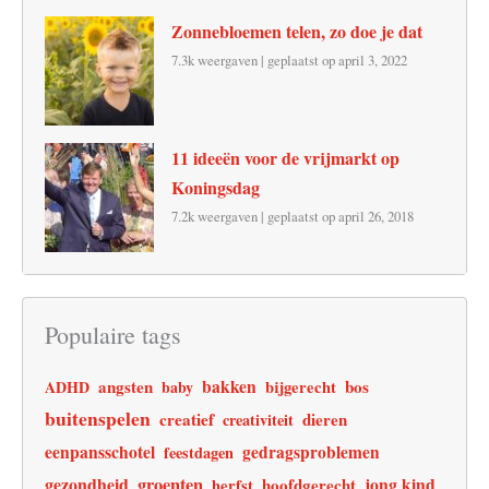
Zonnebloemen telen, zo doe je dat
7.3k weergaven
|
geplaatst op april 3, 2022
11 ideeën voor de vrijmarkt op
Koningsdag
7.2k weergaven
|
geplaatst op april 26, 2018
Populaire tags
angsten
bakken
bos
ADHD
baby
bijgerecht
buitenspelen
creatief
dieren
creativiteit
eenpansschotel
gedragsproblemen
feestdagen
gezondheid
groenten
jong kind
hoofdgerecht
herfst