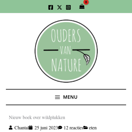
Ga
naar
de
inhoud
MENU
Nieuw boek over wildplukken
Chantal
25 juni 2023
12 reacties
eten