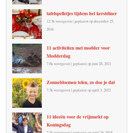
tafelspelletjes tijdens het kerstdiner
12.3k weergaven
|
geplaatst op december 25,
2016
11 activiteiten met modder voor
Modderdag
7.8k weergaven
|
geplaatst op juni 28, 2021
Zonnebloemen telen, zo doe je dat
7.3k weergaven
|
geplaatst op april 3, 2022
11 ideeën voor de vrijmarkt op
Koningsdag
7.2k weergaven
|
geplaatst op april 26, 2018