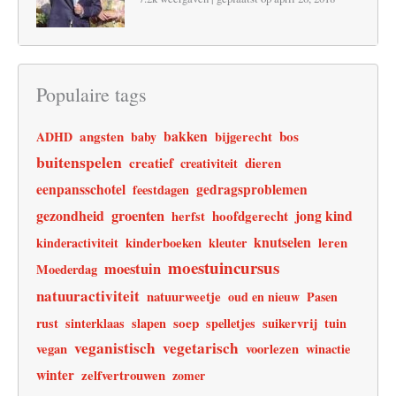
Populaire tags
angsten
bakken
bos
ADHD
baby
bijgerecht
buitenspelen
creatief
dieren
creativiteit
eenpansschotel
gedragsproblemen
feestdagen
gezondheid
groenten
jong kind
hoofdgerecht
herfst
knutselen
leren
kinderactiviteit
kinderboeken
kleuter
moestuincursus
moestuin
Moederdag
natuuractiviteit
natuurweetje
oud en nieuw
Pasen
soep
rust
sinterklaas
slapen
spelletjes
suikervrij
tuin
veganistisch
vegetarisch
vegan
voorlezen
winactie
winter
zelfvertrouwen
zomer