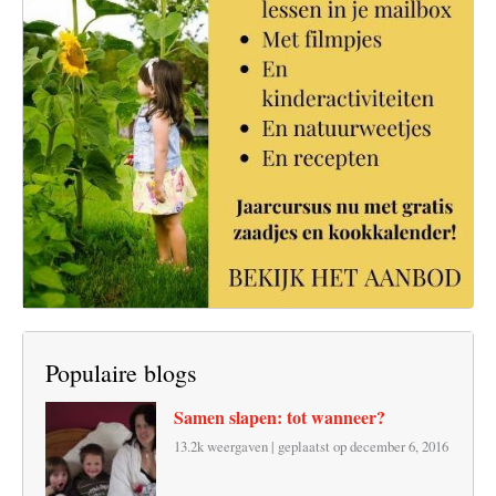
Populaire blogs
Samen slapen: tot wanneer?
13.2k weergaven
|
geplaatst op december 6, 2016