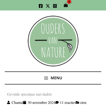
Ga
naar
de
inhoud
MENU
Gevulde speculaas met dadels
Chantal
30 november 2024
11 reacties
eten