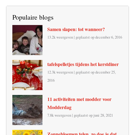
Populaire blogs
Samen slapen: tot wanneer?
13.2k weergaven
|
geplaatst op december 6, 2016
tafelspelletjes tijdens het kerstdiner
12.3k weergaven
|
geplaatst op december 25,
2016
11 activiteiten met modder voor
Modderdag
7.8k weergaven
|
geplaatst op juni 28, 2021
Zonnebloemen telen, zo doe je dat