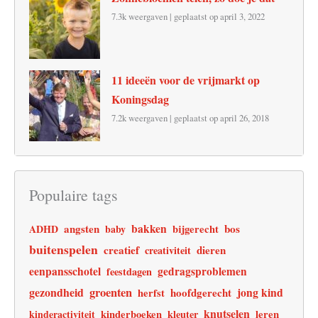
7.3k weergaven
|
geplaatst op april 3, 2022
11 ideeën voor de vrijmarkt op
Koningsdag
7.2k weergaven
|
geplaatst op april 26, 2018
Populaire tags
angsten
bakken
bos
ADHD
baby
bijgerecht
buitenspelen
creatief
dieren
creativiteit
eenpansschotel
gedragsproblemen
feestdagen
gezondheid
groenten
jong kind
hoofdgerecht
herfst
knutselen
leren
kinderactiviteit
kinderboeken
kleuter