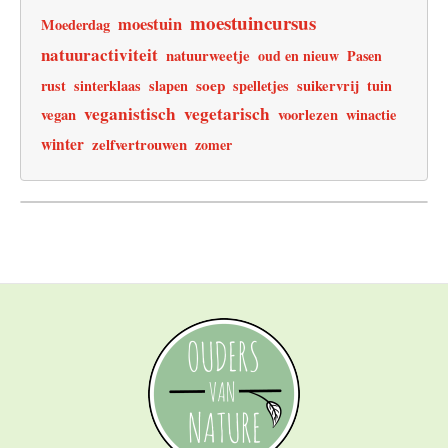
moestuincursus
moestuin
Moederdag
natuuractiviteit
natuurweetje
oud en nieuw
Pasen
soep
rust
sinterklaas
slapen
spelletjes
suikervrij
tuin
veganistisch
vegetarisch
vegan
voorlezen
winactie
winter
zelfvertrouwen
zomer