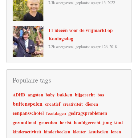
7.3k weergaven
|
geplaatst op april 3, 2022
11 ideeën voor de vrijmarkt op
Koningsdag
7.2k weergaven
|
geplaatst op april 26, 2018
Populaire tags
angsten
bakken
bos
ADHD
baby
bijgerecht
buitenspelen
creatief
dieren
creativiteit
eenpansschotel
gedragsproblemen
feestdagen
gezondheid
groenten
jong kind
hoofdgerecht
herfst
knutselen
leren
kinderactiviteit
kinderboeken
kleuter