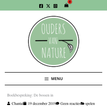
Ga
naar
de
inhoud
MENU
Boekbespreking: De bossen in
Chantal
19 december 2019
Geen reacties
spelen