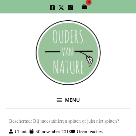
Ga
naar
de
inhoud
MENU
Beschermd: Bij moestuinieren spitten of juist niet spitten?
Chantal
30 november 2018
Geen reacties