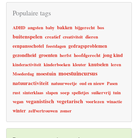
Populaire tags
angsten
bakken
bos
ADHD
baby
bijgerecht
buitenspelen
creatief
dieren
creativiteit
eenpansschotel
gedragsproblemen
feestdagen
gezondheid
groenten
jong kind
hoofdgerecht
herfst
knutselen
leren
kinderactiviteit
kinderboeken
kleuter
moestuincursus
moestuin
Moederdag
natuuractiviteit
natuurweetje
oud en nieuw
Pasen
soep
rust
sinterklaas
slapen
spelletjes
suikervrij
tuin
veganistisch
vegetarisch
vegan
voorlezen
winactie
winter
zelfvertrouwen
zomer