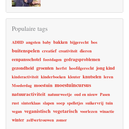
Populaire tags
angsten
bakken
bos
ADHD
baby
bijgerecht
buitenspelen
creatief
dieren
creativiteit
eenpansschotel
gedragsproblemen
feestdagen
gezondheid
groenten
jong kind
hoofdgerecht
herfst
knutselen
leren
kinderactiviteit
kinderboeken
kleuter
moestuincursus
moestuin
Moederdag
natuuractiviteit
natuurweetje
oud en nieuw
Pasen
soep
rust
sinterklaas
slapen
spelletjes
suikervrij
tuin
veganistisch
vegetarisch
vegan
voorlezen
winactie
winter
zelfvertrouwen
zomer