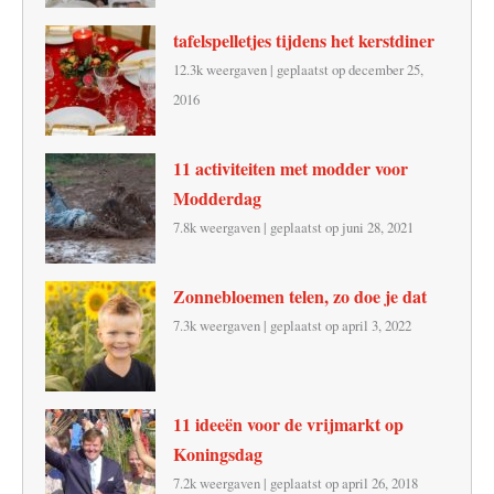
tafelspelletjes tijdens het kerstdiner
12.3k weergaven
|
geplaatst op december 25,
2016
11 activiteiten met modder voor
Modderdag
7.8k weergaven
|
geplaatst op juni 28, 2021
Zonnebloemen telen, zo doe je dat
7.3k weergaven
|
geplaatst op april 3, 2022
11 ideeën voor de vrijmarkt op
Koningsdag
7.2k weergaven
|
geplaatst op april 26, 2018