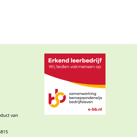
oduct van
3815